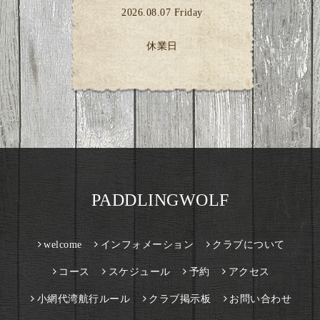
2026.08.07 Friday
休業日
PADDLINGWOLF
welcome
インフォメーション
クラブについて
コース
スケジュール
予約
アクセス
小網代湾航行ルール
クラブ掲示板
お問い合わせ