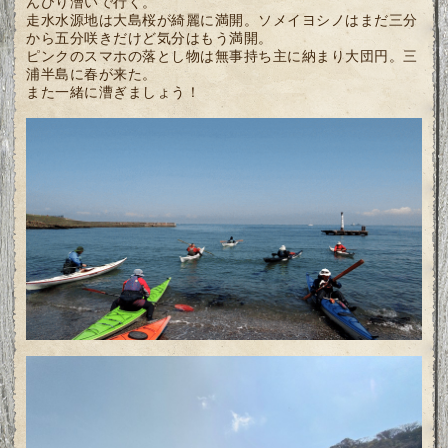
んびり漕いで行く。
走水水源地は大島桜が綺麗に満開。ソメイヨシノはまだ三分
から五分咲きだけど気分はもう満開。
ピンクのスマホの落とし物は無事持ち主に納まり大団円。三
浦半島に春が来た。
また一緒に漕ぎましょう！