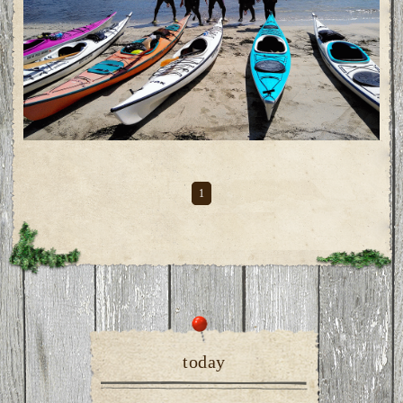
1
today