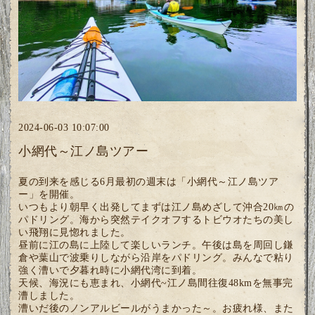
2024-06-03 10:07:00
小網代～江ノ島ツアー
夏の到来を感じる6月最初の週末は「小網代～江ノ島ツア
ー」を開催。
いつもより朝早く出発してまずは江ノ島めざして沖合20㎞の
パドリング。海から突然テイクオフするトビウオたちの美し
い飛翔に見惚れました。
昼前に江の島に上陸して楽しいランチ。午後は島を周回し鎌
倉や葉山で波乗りしながら沿岸をパドリング。みんなで粘り
強く漕いで夕暮れ時に小網代湾に到着。
天候、海況にも恵まれ、小網代~江ノ島間往復48kmを無事完
漕しました。
漕いだ後のノンアルビールがうまかった～。お疲れ様、また