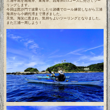
三浦半島を南海岸、東海岸、西海岸の3コースに分けてツー
リングします。
今回は毘沙門で波乗りしたり諸磯でロール練習しながら三浦
海岸から小網代湾まで漕ぎました。
天気、海況に恵まれ、気持ちよいツーリングとなりました。
また三浦一周しよう！