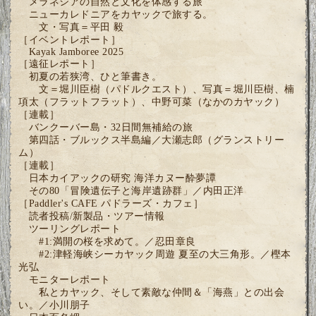
メラネシアの自然と文化を体感する旅
ニューカレドニアをカヤックで旅する。
文・写真＝平田 毅
［イベントレポート］
Kayak Jamboree 2025
［遠征レポート］
初夏の若狭湾、ひと筆書き。
文＝堀川臣樹（パドルクエスト）、写真＝堀川臣樹、楠
項太（フラットフラット）、中野可菜（なかのカヤック）
［連載］
バンクーバー島・32日間無補給の旅
第四話・ブルックス半島編／大瀬志郎（グランストリー
ム）
［連載］
日本カイアックの研究 海洋カヌー酔夢譚
その80「冒険遺伝子と海岸遺跡群」／内田正洋
［Paddler's CAFE パドラーズ・カフェ］
読者投稿/新製品・ツアー情報
ツーリングレポート
#1:満開の桜を求めて。／忍田章良
#2:津軽海峡シーカヤック周遊 夏至の大三角形。／樫本
光弘
モニターレポート
私とカヤック、そして素敵な仲間＆「海燕」との出会
い。／小川朋子