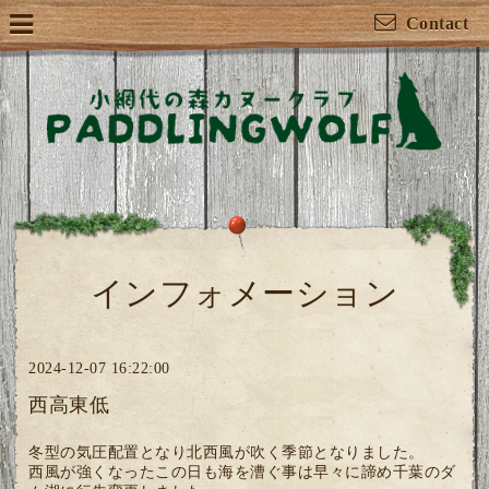
Contact
インフォメーション
2024-12-07 16:22:00
西高東低
冬型の気圧配置となり北西風が吹く季節となりました。
西風が強くなったこの日も海を漕ぐ事は早々に諦め千葉のダ