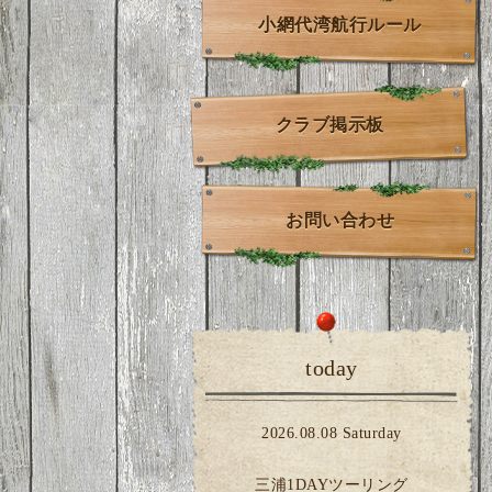
小網代湾航行ルール
クラブ掲示板
お問い合わせ
today
2026.08.08 Saturday
三浦1DAYツーリング