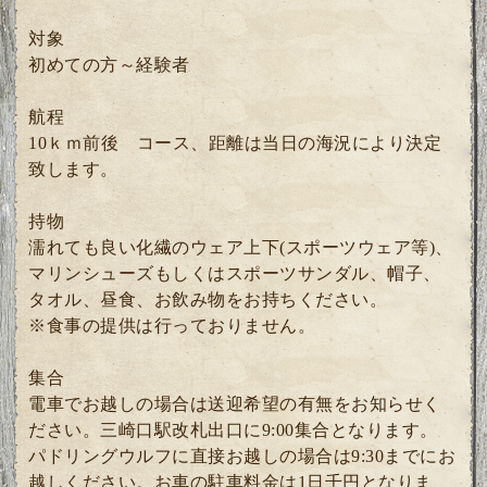
対象
初めての方～経験者
航程
10ｋｍ前後 コース、距離は当日の海況により決定
致します。
持物
濡れても良い化繊のウェア上下(スポーツウェア等)、
マリンシューズもしくはスポーツサンダル、帽子、
タオル、昼食、お飲み物をお持ちください。
※食事の提供は行っておりません。
集合
電車でお越しの場合は送迎希望の有無をお知らせく
ださい。三崎口駅改札出口に9:00集合となります。
パドリングウルフに直接お越しの場合は9:30までにお
越しください。お車の駐車料金は1日千円となりま