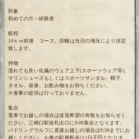
対象
初めての方～経験者
航程
10ｋｍ前後 コース、距離は当日の海況により決定
致します。
持物
濡れても良い化繊のウェア上下(スポーツウェア等)、
マリンシューズもしくはスポーツサンダル、帽子、
タオル、昼食、お飲み物をお持ちください。
※食事の提供は行っておりません。
集合
電車でお越しの場合は送迎希望の有無をお知らせく
ださい。三崎口駅改札出口に9:00集合となります。
パドリングウルフに直接お越しの場合は9:30までにお
越しください。お車の駐車料金は1日千円となりま