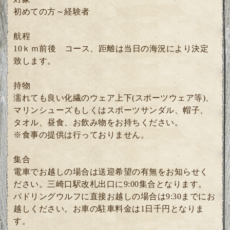
初めての方～経験者
航程
10ｋｍ前後 コース、距離は当日の海況により決定
致します。
持物
濡れても良い化繊のウェア上下(スポーツウェア等)、
マリンシューズもしくはスポーツサンダル、帽子、
タオル、昼食、お飲み物をお持ちください。
※食事の提供は行っておりません。
集合
電車でお越しの場合は送迎希望の有無をお知らせく
ださい。三崎口駅改札出口に9:00集合となります。
パドリングウルフに直接お越しの場合は9:30までにお
越しください。お車の駐車料金は1日千円となりま
す。