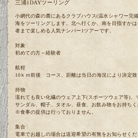
三浦1DAYツーリング
小網代の森の麓にあるクラブハウス(温水シャワー完備
海をツーリングします。北へ行くか、南を目指すかは
者まで楽しめる人気ナンバー1ツアーです。
対象
初めての方～経験者
航程
10ｋｍ前後 コース、距離は当日の海況により決定致
持物
濡れても良い化繊のウェア上下(スポーツウェア等)、
サンダル、帽子、タオル、昼食、お飲み物をお持ちく
※食事の提供は行っておりません。
集合
電車でお越しの場合は送迎希望の有無をお知らせくださ