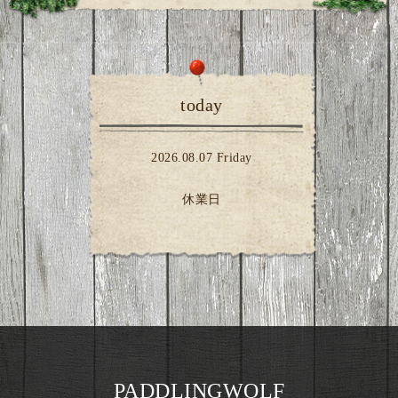
today
2026.08.07 Friday
休業日
PADDLINGWOLF