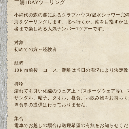
三浦1DAYツーリング
小網代の森の麓にあるクラブハウス(温水シャワー完備
海をツーリングします。北へ行くか、南を目指すかは
者まで楽しめる人気ナンバー1ツアーです。
対象
初めての方～経験者
航程
10ｋｍ前後 コース、距離は当日の海況により決定致
持物
濡れても良い化繊のウェア上下(スポーツウェア等)、
サンダル、帽子、タオル、昼食、お飲み物をお持ちく
※食事の提供は行っておりません。
集合
電車でお越しの場合は送迎希望の有無をお知らせくださ