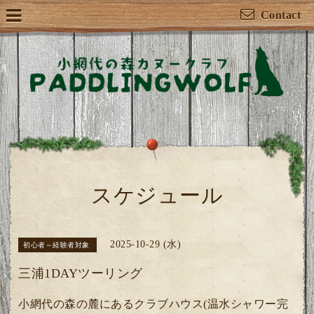
Contact
スケジュール
2025-10-29 (水)
初心者～経験者対象
三浦1DAYツーリング
小網代の森の麓にあるクラブハウス(温水シャワー完