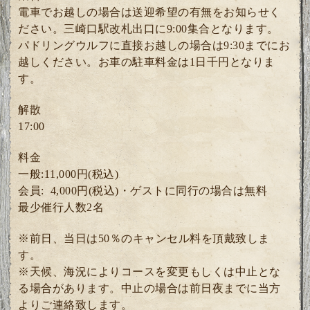
電車でお越しの場合は送迎希望の有無をお知らせく
ださい。三崎口駅改札出口に9:00集合となります。
パドリングウルフに直接お越しの場合は9:30までにお
越しください。お車の駐車料金は1日千円となりま
す。
解散
17:00
料金
一般:11,000円(税込)
会員: 4
,000円(税込)・ゲスト
に同行の場合は無料
最少催行人数2
名
※前日、当日は50％のキャンセル料を頂戴致しま
す。
※天候、海況によりコースを変更もしくは中止とな
る場合があります。中止の場合は前日夜までに当方
よりご連絡致します。