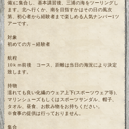
備)に集合し、基本講習後、三浦の海をツーリングし
ます。北へ行くか、南を目指すかはその日の風次
第、初心者から経験者まで楽しめる人気ナンバー1ツ
アーです。
対象
初めての方～経験者
航程
10ｋｍ前後 コース、距離は当日の海況により決定
致します。
持物
濡れても良い化繊のウェア上下(スポーツウェア等)、
マリンシューズもしくはスポーツサンダル、帽子、
タオル、昼食、お飲み物をお持ちください。
※食事の提供は行っておりません。
集合