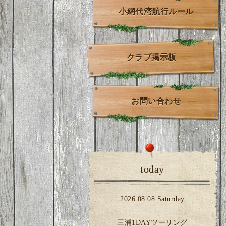
小網代湾航行ルール
クラブ掲示板
お問い合わせ
today
2026.08.08 Saturday
三浦1DAYツーリング