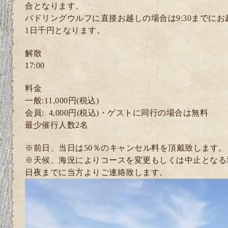
合となります。
パドリングウルフに直接お越しの場合は9:30までに
1日千円となります。
解散
17:00
料金
一般:11,000円(税込)
会員: 4
,000円(税込)・ゲスト
に同行の場合は無料
最少催行人数2
名
※前日、当日は50％のキャンセル料を頂戴致します。
※天候、海況によりコースを変更もしくは中止となる
日夜までに当方よりご連絡致します。