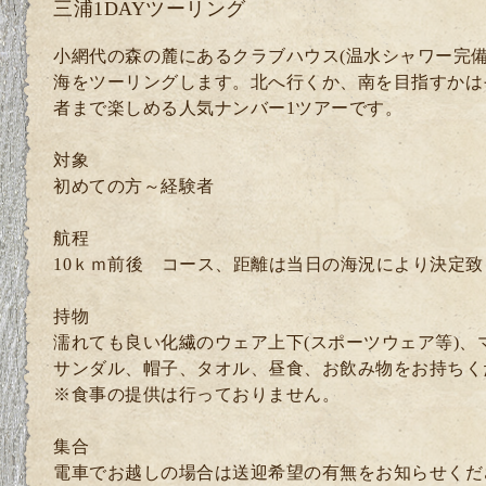
三浦1DAYツーリング
小網代の森の麓にあるクラブハウス(温水シャワー完備
海をツーリングします。北へ行くか、南を目指すかは
者まで楽しめる人気ナンバー1ツアーです。
対象
初めての方～経験者
航程
10ｋｍ前後 コース、距離は当日の海況により決定致
持物
濡れても良い化繊のウェア上下(スポーツウェア等)、
サンダル、帽子、タオル、昼食、お飲み物をお持ちく
※食事の提供は行っておりません。
集合
電車でお越しの場合は送迎希望の有無をお知らせくださ