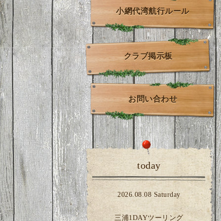
小網代湾航行ルール
クラブ掲示板
お問い合わせ
today
2026.08.08 Saturday
三浦1DAYツーリング