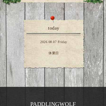
today
2026.08.07 Friday
休業日
PADDLINGWOLF