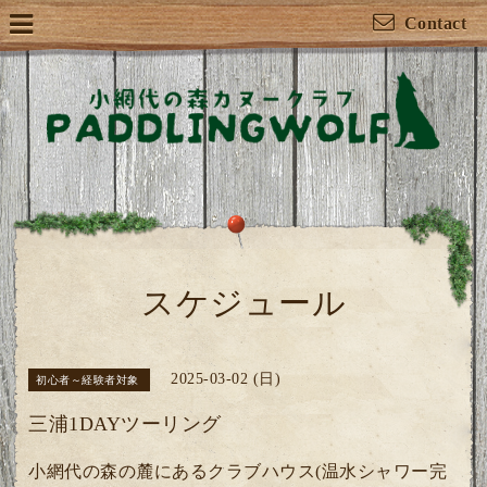
Contact
スケジュール
2025-03-02 (日)
初心者～経験者対象
三浦1DAYツーリング
小網代の森の麓にあるクラブハウス(温水シャワー完