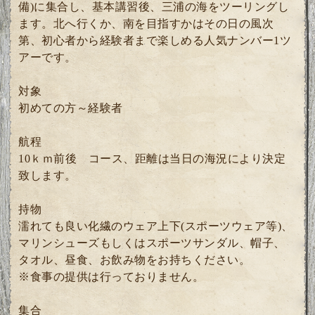
備)に集合し、基本講習後、三浦の海をツーリングし
ます。北へ行くか、南を目指すかはその日の風次
第、初心者から経験者まで楽しめる人気ナンバー1ツ
アーです。
対象
初めての方～経験者
航程
10ｋｍ前後 コース、距離は当日の海況により決定
致します。
持物
濡れても良い化繊のウェア上下(スポーツウェア等)、
マリンシューズもしくはスポーツサンダル、帽子、
タオル、昼食、お飲み物をお持ちください。
※食事の提供は行っておりません。
集合