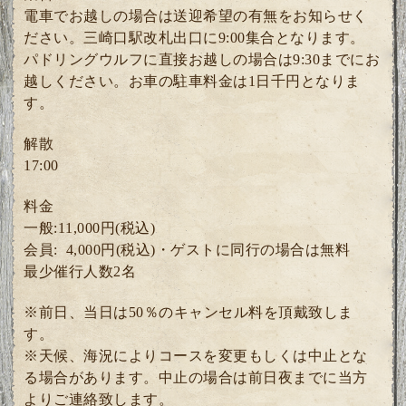
電車でお越しの場合は送迎希望の有無をお知らせく
ださい。三崎口駅改札出口に9:00集合となります。
パドリングウルフに直接お越しの場合は9:30までにお
越しください。お車の駐車料金は1日千円となりま
す。
解散
17:00
料金
一般:11,000円(税込)
会員: 4
,000円(税込)・ゲスト
に同行の場合は無料
最少催行人数2
名
※前日、当日は50％のキャンセル料を頂戴致しま
す。
※天候、海況によりコースを変更もしくは中止とな
る場合があります。中止の場合は前日夜までに当方
よりご連絡致します。