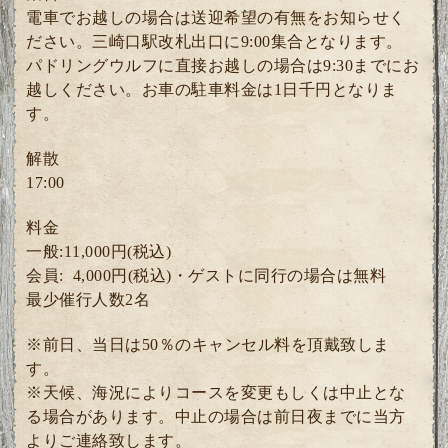
電車でお越しの場合は送迎希望の有無をお知らせく
ださい。三崎口駅改札出口に9:00集合となります。
パドリングウルフに直接お越しの場合は9:30までにお
越しください。お車の駐車料金は1日千円となりま
す。
解散
17:00
料金
一般:11,000円(税込)
会員: 4
,000円(税込)・ゲスト
に同行の場合は無料
最少催行人数2
名
※前日、当日は50％のキャンセル料を頂戴致しま
す。
※天候、海況によりコースを変更もしくは中止とな
る場合があります。中止の場合は前日夜までに当方
よりご連絡致します。