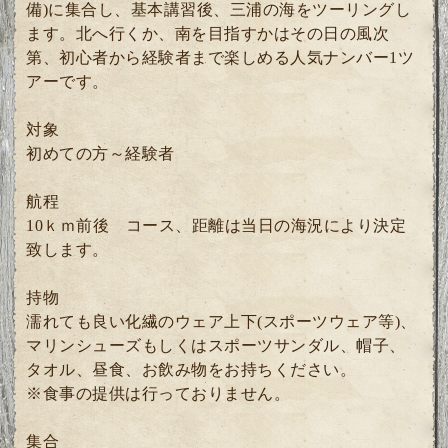
備)に集合し、基本講習後、三浦の海をツーリングし
ます。北へ行くか、南を目指すかはその日の風次
第、初心者から経験者まで楽しめる人気ナンバー1ツ
アーです。
対象
初めての方～経験者
航程
10ｋｍ前後 コース、距離は当日の海況により決定
致します。
持物
濡れても良い化繊のウェア上下(スポーツウェア等)、
マリンシューズもしくはスポーツサンダル、帽子、
タオル、昼食、お飲み物をお持ちください。
※食事の提供は行っておりません。
集合