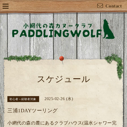
Contact
スケジュール
2025-02-26 (水)
初心者～経験者対象
三浦1DAYツーリング
小網代の森の麓にあるクラブハウス(温水シャワー完