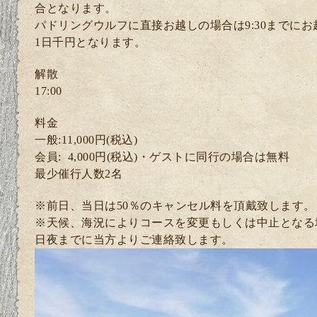
合となります。
パドリングウルフに直接お越しの場合は9:30までに
1日千円となります。
解散
17:00
料金
一般:11,000円(税込)
会員: 4
,000円(税込)・ゲスト
に同行の場合は無料
最少催行人数2
名
※前日、当日は50％のキャンセル料を頂戴致します。
※天候、海況によりコースを変更もしくは中止となる
日夜までに当方よりご連絡致します。