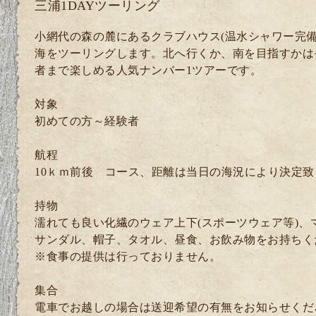
三浦1DAYツーリング
小網代の森の麓にあるクラブハウス(温水シャワー完備
海をツーリングします。北へ行くか、南を目指すかは
者まで楽しめる人気ナンバー1ツアーです。
対象
初めての方～経験者
航程
10ｋｍ前後 コース、距離は当日の海況により決定致
持物
濡れても良い化繊のウェア上下(スポーツウェア等)、
サンダル、帽子、タオル、昼食、お飲み物をお持ちく
※食事の提供は行っておりません。
集合
電車でお越しの場合は送迎希望の有無をお知らせくださ