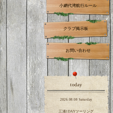
小網代湾航行ルール
クラブ掲示板
お問い合わせ
today
2026.08.08 Saturday
三浦1DAYツーリング