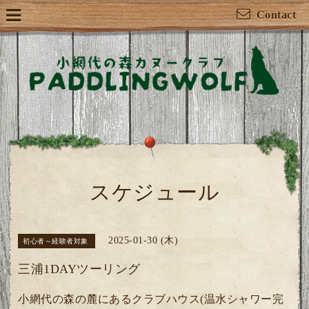
Contact
スケジュール
2025-01-30 (木)
初心者～経験者対象
三浦1DAYツーリング
小網代の森の麓にあるクラブハウス(温水シャワー完