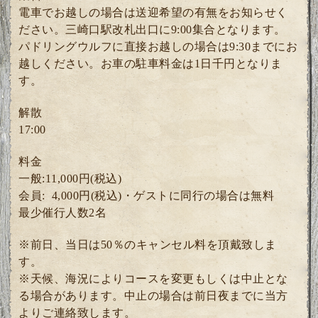
電車でお越しの場合は送迎希望の有無をお知らせく
ださい。三崎口駅改札出口に9:00集合となります。
パドリングウルフに直接お越しの場合は9:30までにお
越しください。お車の駐車料金は1日千円となりま
す。
解散
17:00
料金
一般:11,000円(税込)
会員: 4
,000円(税込)・ゲスト
に同行の場合は無料
最少催行人数2
名
※前日、当日は50％のキャンセル料を頂戴致しま
す。
※天候、海況によりコースを変更もしくは中止とな
る場合があります。中止の場合は前日夜までに当方
よりご連絡致します。