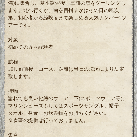
備)に集合し、基本講習後、三浦の海をツーリングし
ます。北へ行くか、南を目指すかはその日の風次
第、初心者から経験者まで楽しめる人気ナンバー1ツ
アーです。
対象
初めての方～経験者
航程
10ｋｍ前後 コース、距離は当日の海況により決定
致します。
持物
濡れても良い化繊のウェア上下(スポーツウェア等)、
マリンシューズもしくはスポーツサンダル、帽子、
タオル、昼食、お飲み物をお持ちください。
※食事の提供は行っておりません。
集合