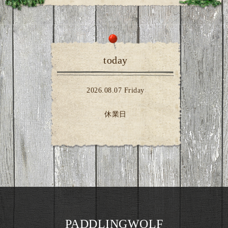
today
2026.08.07 Friday
休業日
PADDLINGWOLF