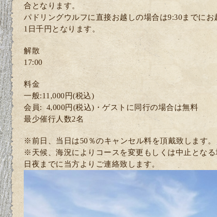
合となります。
パドリングウルフに直接お越しの場合は9:30までに
1日千円となります。
解散
17:00
料金
一般:11,000円(税込)
会員: 4
,000円(税込)・ゲスト
に同行の場合は無料
最少催行人数2
名
※前日、当日は50％のキャンセル料を頂戴致します。
※天候、海況によりコースを変更もしくは中止となる
日夜までに当方よりご連絡致します。