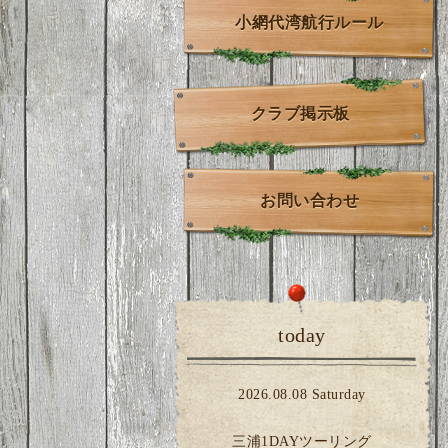
小網代湾航行ルール
クラブ掲示板
お問い合わせ
today
2026.08.08 Saturday
三浦1DAYツーリング