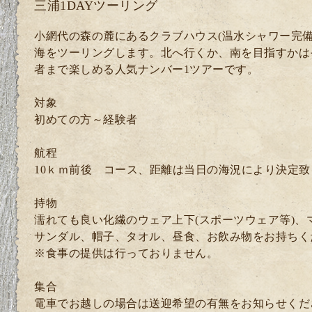
三浦1DAYツーリング
小網代の森の麓にあるクラブハウス(温水シャワー完備
海をツーリングします。北へ行くか、南を目指すかは
者まで楽しめる人気ナンバー1ツアーです。
対象
初めての方～経験者
航程
10ｋｍ前後 コース、距離は当日の海況により決定致
持物
濡れても良い化繊のウェア上下(スポーツウェア等)、
サンダル、帽子、タオル、昼食、お飲み物をお持ちく
※食事の提供は行っておりません。
集合
電車でお越しの場合は送迎希望の有無をお知らせくださ