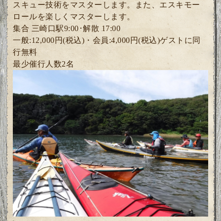
スキュー技術をマスターします。また、エスキモー
ロールを楽しくマスターします。
集合 三崎口駅9:00･解散 17:00
一般:12,000円(税込)・
会員:4
,000円(税込)ゲスト
に同
行無料
最少催行人数2
名