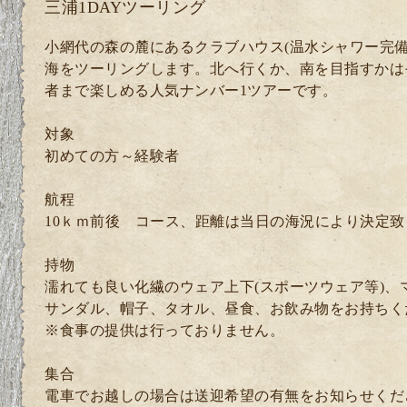
三浦1DAYツーリング
小網代の森の麓にあるクラブハウス(温水シャワー完備
海をツーリングします。北へ行くか、南を目指すかは
者まで楽しめる人気ナンバー1ツアーです。
対象
初めての方～経験者
航程
10ｋｍ前後 コース、距離は当日の海況により決定致
持物
濡れても良い化繊のウェア上下(スポーツウェア等)、
サンダル、帽子、タオル、昼食、お飲み物をお持ちく
※食事の提供は行っておりません。
集合
電車でお越しの場合は送迎希望の有無をお知らせくださ