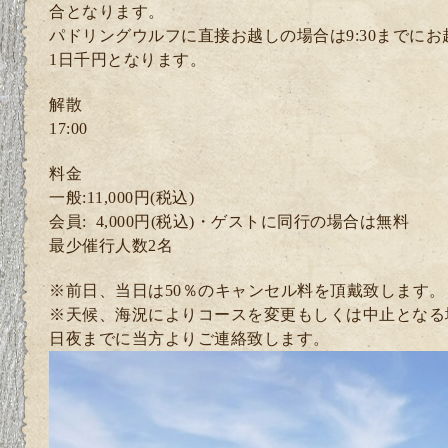
合となります。
パドリングウルフに直接お越しの場合は9:30までに
1日千円となります。
解散
17:00
料金
一般:11,000円(税込)
会員: 4
,000円(税込)・ゲスト
に同行の場合は無料
最少催行人数2
名
※前日、当日は50％のキャンセル料を頂戴致します。
※天候、海況によりコースを変更もしくは中止となる
日夜までに当方よりご連絡致します。