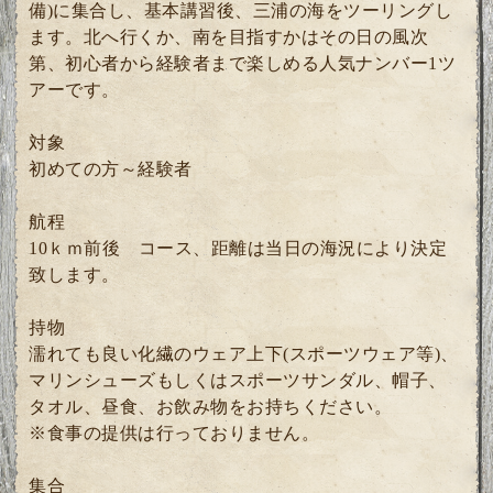
備)に集合し、基本講習後、三浦の海をツーリングし
ます。北へ行くか、南を目指すかはその日の風次
第、初心者から経験者まで楽しめる人気ナンバー1ツ
アーです。
対象
初めての方～経験者
航程
10ｋｍ前後 コース、距離は当日の海況により決定
致します。
持物
濡れても良い化繊のウェア上下(スポーツウェア等)、
マリンシューズもしくはスポーツサンダル、帽子、
タオル、昼食、お飲み物をお持ちください。
※食事の提供は行っておりません。
集合