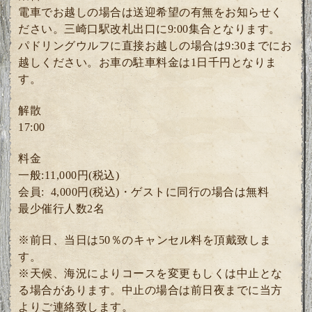
電車でお越しの場合は送迎希望の有無をお知らせく
ださい。三崎口駅改札出口に9:00集合となります。
パドリングウルフに直接お越しの場合は9:30までにお
越しください。お車の駐車料金は1日千円となりま
す。
解散
17:00
料金
一般:11,000円(税込)
会員: 4
,000円(税込)・ゲスト
に同行の場合は無料
最少催行人数2
名
※前日、当日は50％のキャンセル料を頂戴致しま
す。
※天候、海況によりコースを変更もしくは中止とな
る場合があります。中止の場合は前日夜までに当方
よりご連絡致します。