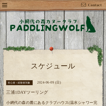
Contact
スケジュール
2024-06-09 (日)
初心者～経験者対象
三浦1DAYツーリング
小網代の森の麓にあるクラブハウス(温水シャワー完