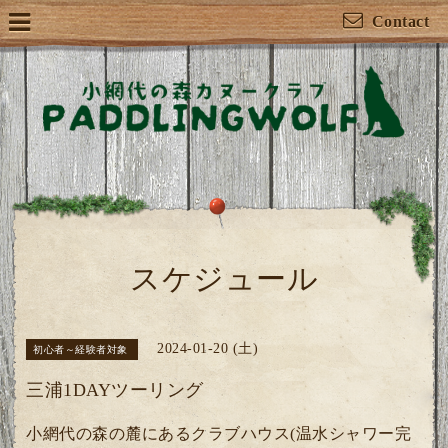
Contact
スケジュール
2024-01-20 (土)
初心者～経験者対象
三浦1DAYツーリング
小網代の森の麓にあるクラブハウス(温水シャワー完