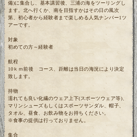
備)に集合し、基本講習後、三浦の海をツーリングし
ます。北へ行くか、南を目指すかはその日の風次
第、初心者から経験者まで楽しめる人気ナンバー1ツ
アーです。
対象
初めての方～経験者
航程
10ｋｍ前後 コース、距離は当日の海況により決定
致します。
持物
濡れても良い化繊のウェア上下(スポーツウェア等)、
マリンシューズもしくはスポーツサンダル、帽子、
タオル、昼食、お飲み物をお持ちください。
※食事の提供は行っておりません。
集合