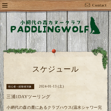
Contact
スケジュール
2024-01-13 (土)
初心者～経験者対象
三浦1DAYツーリング
小網代の森の麓にあるクラブハウス(温水シャワー完