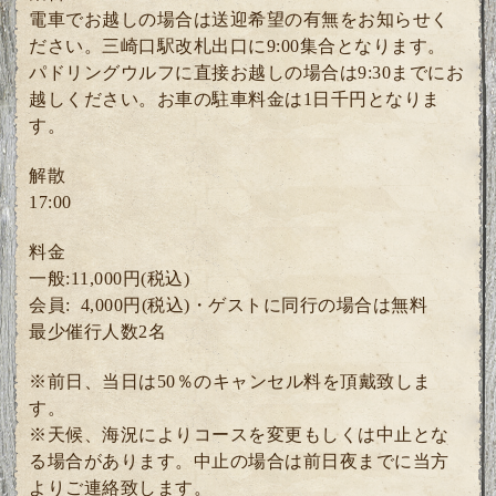
電車でお越しの場合は送迎希望の有無をお知らせく
ださい。三崎口駅改札出口に9:00集合となります。
パドリングウルフに直接お越しの場合は9:30までにお
越しください。お車の駐車料金は1日千円となりま
す。
解散
17:00
料金
一般:11,000円(税込)
会員: 4
,000円(税込)・ゲスト
に同行の場合は無料
最少催行人数2
名
※前日、当日は50％のキャンセル料を頂戴致しま
す。
※天候、海況によりコースを変更もしくは中止とな
る場合があります。中止の場合は前日夜までに当方
よりご連絡致します。