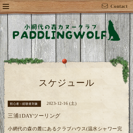
Contact
スケジュール
2023-12-16 (土)
初心者～経験者対象
三浦1DAYツーリング
小網代の森の麓にあるクラブハウス(温水シャワー完