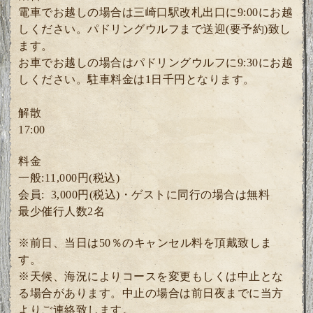
電車でお越しの場合は三崎口駅改札出口に9:00にお越
しください。パドリングウルフまで送迎(要予約)致し
ます。
お車でお越しの場合はパドリングウルフに9:30にお越
しください。駐車料金は1日千円となります。
解散
17:00
料金
一般:11,000円(税込)
会員: 3
,000円(税込)・ゲスト
に同行の場合は無料
最少催行人数2
名
※前日、当日は50％のキャンセル料を頂戴致しま
す。
※天候、海況によりコースを変更もしくは中止とな
る場合があります。中止の場合は前日夜までに当方
よりご連絡致します。