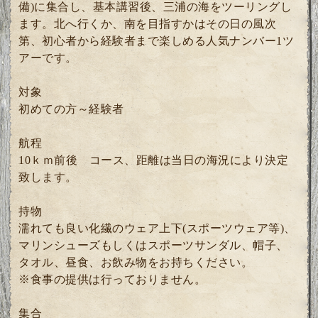
備)に集合し、基本講習後、三浦の海をツーリングし
ます。北へ行くか、南を目指すかはその日の風次
第、初心者から経験者まで楽しめる人気ナンバー1ツ
アーです。
対象
初めての方～経験者
航程
10ｋｍ前後 コース、距離は当日の海況により決定
致します。
持物
濡れても良い化繊のウェア上下(スポーツウェア等)、
マリンシューズもしくはスポーツサンダル、帽子、
タオル、昼食、お飲み物をお持ちください。
※食事の提供は行っておりません。
集合