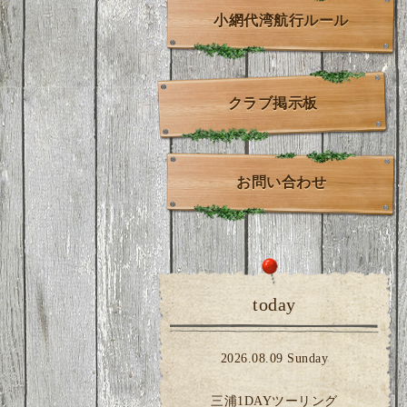
小網代湾航行ルール
クラブ掲示板
お問い合わせ
today
2026.08.09 Sunday
三浦1DAYツーリング