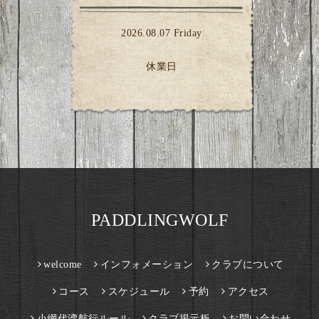
2026.08.07 Friday
休業日
PADDLINGWOLF
welcome
インフォメーション
クラブについて
コース
スケジュール
予約
アクセス
小網代湾航行ルール
クラブ掲示板
お問い合わせ