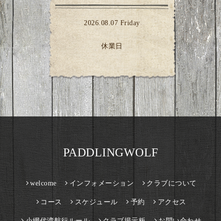
2026.08.07 Friday
休業日
PADDLINGWOLF
welcome
インフォメーション
クラブについて
コース
スケジュール
予約
アクセス
小網代湾航行ルール
クラブ掲示板
お問い合わせ