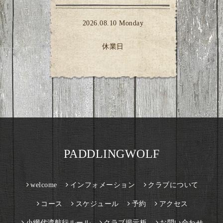
2026.08.10 Monday
休業日
PADDLINGWOLF
welcome
インフォメーション
クラブについて
コース
スケジュール
予約
アクセス
小網代湾航行ルール
クラブ掲示板
お問い合わせ