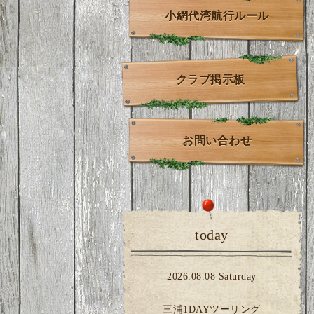
小網代湾航行ルール
クラブ掲示板
お問い合わせ
today
2026.08.08 Saturday
三浦1DAYツーリング