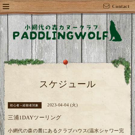
Contact
スケジュール
2023-04-04 (火)
初心者～経験者対象
三浦1DAYツーリング
小網代の森の麓にあるクラブハウス(温水シャワー完