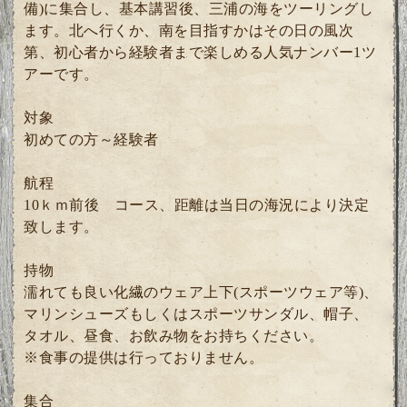
備)に集合し、基本講習後、三浦の海をツーリングし
ます。北へ行くか、南を目指すかはその日の風次
第、初心者から経験者まで楽しめる人気ナンバー1ツ
アーです。
対象
初めての方～経験者
航程
10ｋｍ前後 コース、距離は当日の海況により決定
致します。
持物
濡れても良い化繊のウェア上下(スポーツウェア等)、
マリンシューズもしくはスポーツサンダル、帽子、
タオル、昼食、お飲み物をお持ちください。
※食事の提供は行っておりません。
集合