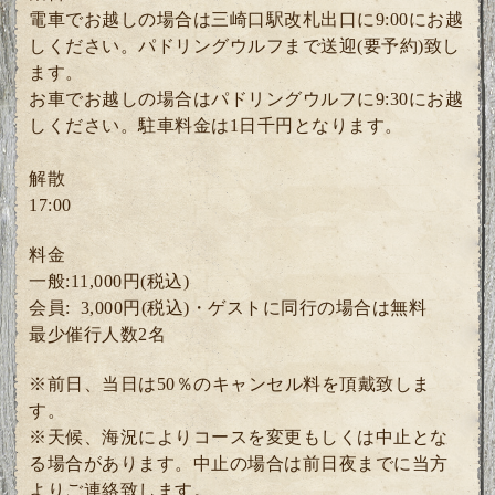
電車でお越しの場合は三崎口駅改札出口に9:00にお越
しください。パドリングウルフまで送迎(要予約)致し
ます。
お車でお越しの場合はパドリングウルフに9:30にお越
しください。駐車料金は1日千円となります。
解散
17:00
料金
一般:11,000円(税込)
会員: 3
,000円(税込)・ゲスト
に同行の場合は無料
最少催行人数2
名
※前日、当日は50％のキャンセル料を頂戴致しま
す。
※天候、海況によりコースを変更もしくは中止とな
る場合があります。中止の場合は前日夜までに当方
よりご連絡致します。