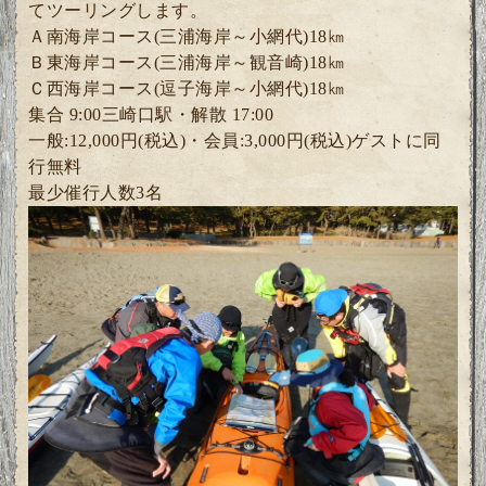
てツーリングします。
Ａ南海岸コース(三浦海岸～小網代)18㎞
Ｂ東海岸コース(三浦海岸～観音崎)18㎞
Ｃ西海岸コース(逗子海岸～小網代)18㎞
集合 9:00三崎口駅・解散 17:00
一般:12,000円(税込)・
会員:3
,000円(税込)ゲスト
に同
行無料
最少催行人数3
名