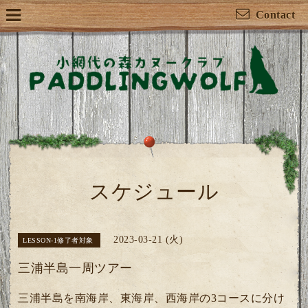
Contact
スケジュール
2023-03-21 (火)
LESSON-1修了者対象
三浦半島一周ツアー
三浦半島を南海岸、東海岸、西海岸の3コースに分け