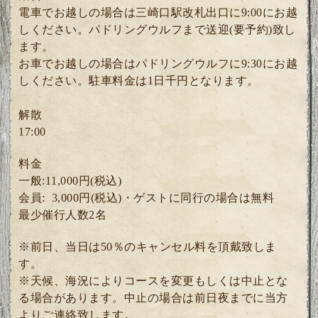
電車でお越しの場合は三崎口駅改札出口に9:00にお越
しください。パドリングウルフまで送迎(要予約)致し
ます。
お車でお越しの場合はパドリングウルフに9:30にお越
しください。駐車料金は1日千円となります。
解散
17:00
料金
一般:11,000円(税込)
会員: 3
,000円(税込)・ゲスト
に同行の場合は無料
最少催行人数2
名
※前日、当日は50％のキャンセル料を頂戴致しま
す。
※天候、海況によりコースを変更もしくは中止とな
る場合があります。中止の場合は前日夜までに当方
よりご連絡致します。