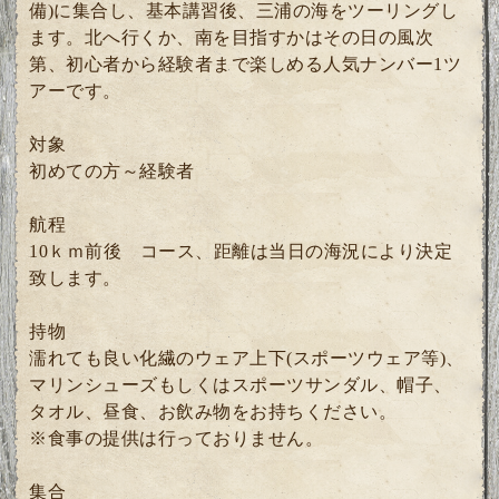
備)に集合し、基本講習後、三浦の海をツーリングし
ます。北へ行くか、南を目指すかはその日の風次
第、初心者から経験者まで楽しめる人気ナンバー1ツ
アーです。
対象
初めての方～経験者
航程
10ｋｍ前後 コース、距離は当日の海況により決定
致します。
持物
濡れても良い化繊のウェア上下(スポーツウェア等)、
マリンシューズもしくはスポーツサンダル、帽子、
タオル、昼食、お飲み物をお持ちください。
※食事の提供は行っておりません。
集合