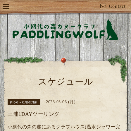
Contact
スケジュール
2023-03-06 (月)
初心者～経験者対象
三浦1DAYツーリング
小網代の森の麓にあるクラブハウス(温水シャワー完