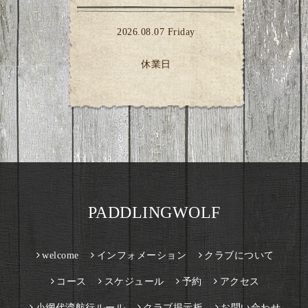
2026.08.07 Friday
休業日
PADDLINGWOLF
welcome
インフォメーション
クラブについて
コース
スケジュール
予約
アクセス
小網代湾航行ルール
クラブ掲示板
お問い合わせ