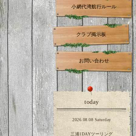
小網代湾航行ルール
クラブ掲示板
お問い合わせ
today
2026.08.08 Saturday
三浦1DAYツーリング