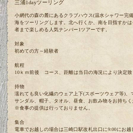
三浦1dayツーリング
小網代の森の麓にあるクラブハウス(温水シャワー完備
海をツーリングします。北へ行くか、南を目指すかは
者まで楽しめる人気ナンバー1ツアーです。
対象
初めての方～経験者
航程
10ｋｍ前後 コース、距離は当日の海況により決定致
持物
濡れても良い化繊のウェア上下(スポーツウェア等)、
サンダル、帽子、タオル、昼食、お飲み物をお持ちく
※食事の提供は行っておりません。
集合
電車でお越しの場合は三崎口駅改札出口に9:00にお