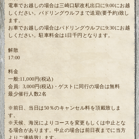
電車でお越しの場合は三崎口駅改札出口に9:00にお越
しください。パドリングウルフまで送迎(要予約)致し
ます。
お車でお越しの場合はパドリングウルフに9:30にお越
しください。駐車料金は1日千円となります。
解散
17:00
料金
一般:11,000円(税込)
会員: 3
,000円(税込)・ゲスト
に同行の場合は無料
最少催行人数2
名
※前日、当日は50％のキャンセル料を頂戴致しま
す。
※天候、海況によりコースを変更もしくは中止とな
る場合があります。中止の場合は前日夜までに当方
よりご連絡致します。