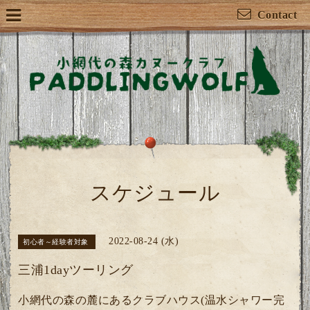
Contact
スケジュール
2022-08-24 (水)
初心者～経験者対象
三浦1dayツーリング
小網代の森の麓にあるクラブハウス(温水シャワー完