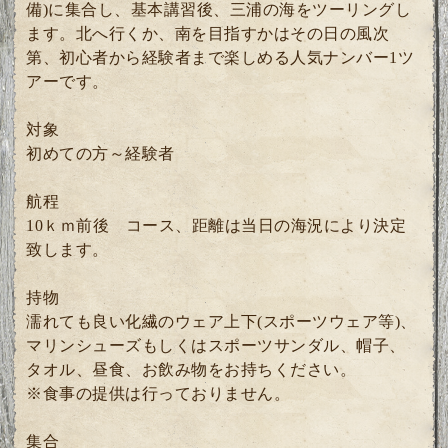
備)に集合し、基本講習後、三浦の海をツーリングし
ます。北へ行くか、南を目指すかはその日の風次
第、初心者から経験者まで楽しめる人気ナンバー1ツ
アーです。
対象
初めての方～経験者
航程
10ｋｍ前後 コース、距離は当日の海況により決定
致します。
持物
濡れても良い化繊のウェア上下(スポーツウェア等)、
マリンシューズもしくはスポーツサンダル、帽子、
タオル、昼食、お飲み物をお持ちください。
※食事の提供は行っておりません。
集合