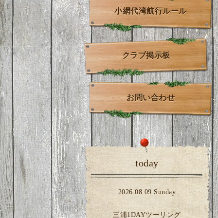
小網代湾航行ルール
クラブ掲示板
お問い合わせ
today
2026.08.09 Sunday
三浦1DAYツーリング