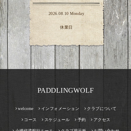
2026.08.10 Monday
休業日
PADDLINGWOLF
welcome
インフォメーション
クラブについて
コース
スケジュール
予約
アクセス
小網代湾航行ルール
クラブ掲示板
お問い合わせ