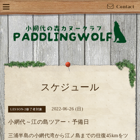
Contact
スケジュール
2022-06-26 (日)
LESSON-2修了者対象
小網代～江の島ツアー・予備日
三浦半島の小網代湾から江ノ島までの往復45kmをツ