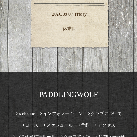
2026.08.07 Friday
休業日
PADDLINGWOLF
welcome
インフォメーション
クラブについて
コース
スケジュール
予約
アクセス
小網代湾航行ルール
クラブ掲示板
お問い合わせ