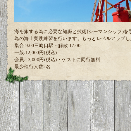
海を旅する為に必要な知識と技術(シーマンシップ)を
為の海上実践練習
を行います。
もっとレベルアップし
集合 9:00三崎口駅・解散 17:00
一般:12,000円(税込)
会員: 3
,000円(税込)・ゲスト
に同行無料
最少催行人数2
名