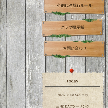
小網代湾航行ルール
クラブ掲示板
お問い合わせ
today
2026.08.08 Saturday
三浦1DAYツーリング