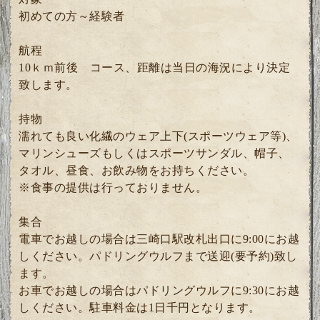
初めての方～経験者
航程
10ｋｍ前後 コース、距離は当日の海況により決定
致します。
持物
濡れても良い化繊のウェア上下(スポーツウェア等)、
マリンシューズもしくはスポーツサンダル、帽子、
タオル、昼食、お飲み物をお持ちください。
※食事の提供は行っておりません。
集合
電車でお越しの場合は三崎口駅改札出口に9:00にお越
しください。パドリングウルフまで送迎(要予約)致し
ます。
お車でお越しの場合はパドリングウルフに9:30にお越
しください。駐車料金は1日千円となります。