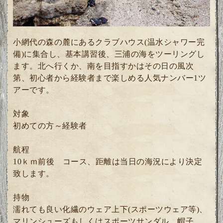
小網代の森の麓にあるクラブハウス(温水シャワー完
備)に集合し、基本講習後、三浦の海をツーリングし
ます。北へ行くか、南を目指すかはその日の風次
第、初心者から経験者まで楽しめる人気ナンバー1ツ
アーです。
対象
初めての方～経験者
航程
10ｋｍ前後 コース、距離は当日の海況により決定
致します。
持物
濡れても良い化繊のウェア上下(スポーツウェア等)、
マリンシューズもしくはスポーツサンダル、帽子、