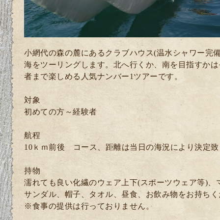
小網代の森の麓にあるクラブハウス(温水シャワー完備
海をツーリングします。北へ行くか、南を目指すかは
者まで楽しめる人気ナンバー1ツアーです。
対象
初めての方～経験者
航程
10ｋｍ前後 コース、距離は当日の海況により決定致
持物
濡れても良い化繊のウェア上下(スポーツウェア等)、
サンダル、帽子、タオル、昼食、お飲み物をお持ちく
※食事の提供は行っておりません。