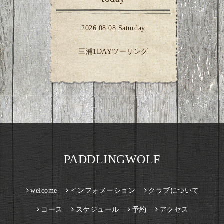
2026.08.08 Saturday
三浦1DAYツーリング
PADDLINGWOLF
welcome
インフォメーション
クラブについて
コース
スケジュール
予約
アクセス