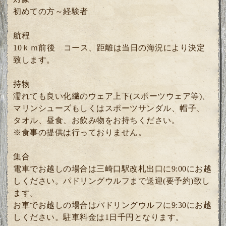
初めての方～経験者
航程
10ｋｍ前後 コース、距離は当日の海況により決定
致します。
持物
濡れても良い化繊のウェア上下(スポーツウェア等)、
マリンシューズもしくはスポーツサンダル、帽子、
タオル、昼食、お飲み物をお持ちください。
※食事の提供は行っておりません。
集合
電車でお越しの場合は三崎口駅改札出口に9:00にお越
しください。パドリングウルフまで送迎(要予約)致し
ます。
お車でお越しの場合はパドリングウルフに9:30にお越
しください。駐車料金は1日千円となります。