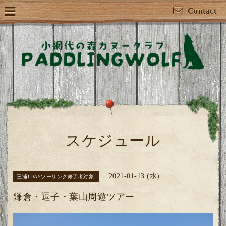
Contact
スケジュール
2021-01-13 (水)
三浦1DAYツーリング修了者対象
鎌倉・逗子・葉山周遊ツアー