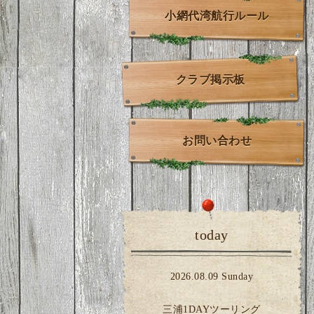
小網代湾航行ルール
クラブ掲示板
お問い合わせ
today
2026.08.09 Sunday
三浦1DAYツーリング